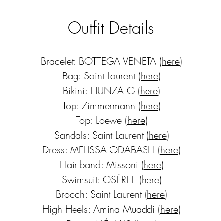
Outfit Details
Bracelet: BOTTEGA VENETA (
here
)
Bag: Saint Laurent (
here)
Bikini: HUNZA G (
here
)
Top: Zimmermann (
here
)
Top: Loewe (
here
)
Sandals: Saint Laurent (
here
)
Dress: MELISSA ODABASH (
he
re
)
Hair-band: Missoni (
here
)
Swimsuit: OSÉREE (
her
e
)
Brooch: Saint Laurent (
here
)
High Heels:
Amina Muaddi (
here
)