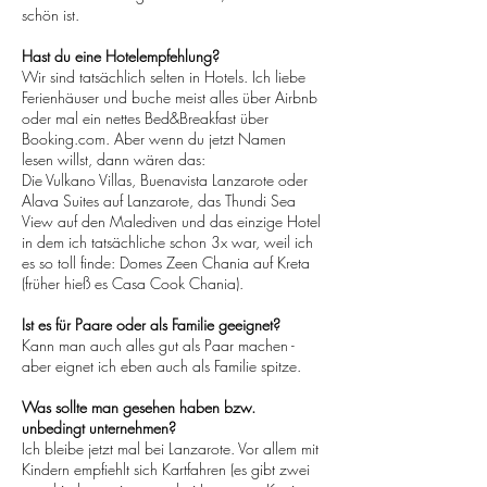
schön ist.
Hast du eine Hotelempfehlung?
Wir sind tatsächlich selten in Hotels. Ich liebe
Ferienhäuser und buche meist alles über Airbnb
oder mal ein nettes Bed&Breakfast über
Booking.com. Aber wenn du jetzt Namen
lesen willst, dann wären das:
Die Vulkano Villas, Buenavista Lanzarote oder
Alava Suites auf Lanzarote, das Thundi Sea
View auf den Malediven und das einzige Hotel
in dem ich tatsächliche schon 3x war, weil ich
es so toll finde: Domes Zeen Chania auf Kreta
(früher hieß es Casa Cook Chania).
Ist es für Paare oder als Familie geeignet?
Kann man auch alles gut als Paar machen -
aber eignet ich eben auch als Familie spitze.
Was sollte man gesehen haben bzw.
unbedingt unternehmen?
Ich bleibe jetzt mal bei Lanzarote. Vor allem mit
Kindern empfiehlt sich Kartfahren (es gibt zwei