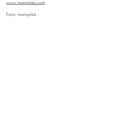
www.mamiplatz.com
Fotos:
mamiplatz
< back
Newsletter - Immer auf dem
Laufenden bleiben!
Vorname