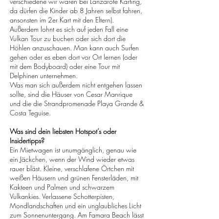
verschiedene wir waren bei Lanzarote Karting,
da dürfen die Kinder ab 8 Jahren selbst fahren,
ansonsten im 2er Kart mit den Eltern).
Außerdem lohnt es sich auf jeden Fall eine
Vulkan Tour zu buchen oder sich dort die
Höhlen anzuschauen. Man kann auch Surfen
gehen oder es eben dort vor Ort lernen (oder
mit dem Bodyboard) oder eine Tour mit
Delphinen unternehmen.
Was man sich außerdem nicht entgehen lassen
sollte, sind die Häuser von Cesar Manrique
und die die Strandpromenade Playa Grande &
Costa Teguise.
Was sind dein liebsten Hotspot’s oder
Insidertipps?
Ein Mietwagen ist unumgänglich, genau wie
ein Jäckchen, wenn der Wind wieder etwas
rauer bläst. Kleine, verschlafene Örtchen mit
weißen Häusern und grünen Fensterläden, mit
Kakteen und Palmen und schwarzem
Vulkankies. Verlassene Schotterpisten,
Mondlandschaften und ein unglaubliches Licht
zum Sonnenuntergang. Am Famara Beach lässt