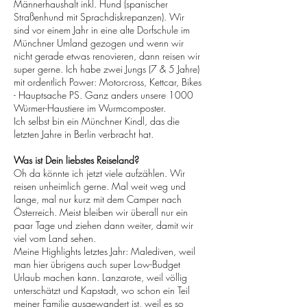
Männerhaushalt inkl. Hund (spanischer
Straßenhund mit Sprachdiskrepanzen). Wir
sind vor einem Jahr in eine alte Dorfschule im
Münchner Umland gezogen und wenn wir
nicht gerade etwas renovieren, dann reisen wir
super gerne. Ich habe zwei Jungs (7 & 5 Jahre)
mit ordentlich Power: Motorcross, Kettcar, Bikes
- Hauptsache PS. Ganz anders unsere 1000
Würmer-Haustiere im Wurmcomposter.
Ich selbst bin ein Münchner Kindl, das die
letzten Jahre in Berlin verbracht hat.
Was ist Dein liebstes Reiseland?
Oh da könnte ich jetzt viele aufzählen. Wir
reisen unheimlich gerne. Mal weit weg und
lange, mal nur kurz mit dem Camper nach
Österreich. Meist bleiben wir überall nur ein
paar Tage und ziehen dann weiter, damit wir
viel vom Land sehen.
Meine Highlights letztes Jahr: Malediven, weil
man hier übrigens auch super Low-Budget
Urlaub machen kann. Lanzarote, weil völlig
unterschätzt und Kapstadt, wo schon ein Teil
meiner Familie ausgewandert ist, weil es so