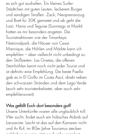
es sich gut aushalten. Ein kleines Surfer-
Städtchen mit guten Leuten, leckerem Burger
und sandigen Straßen. Zack, Neoprenanzug
und Brett für 30€ gemietet und ab geht die
Lutzi. Haria und Teguise (Sonntags ist Markt)
hatten es mir besonders angetan. Die
Touriatraktionen wie der Timanfaya
Nationalpark, die Häuser von Cesar
Manrique, die Höhlen und Märkte kann ich
empfehlen – aber vielleicht nicht unbedingt zu
den Stoßzeiten. Las Grietas, die offenen
Steinhöhlen kennt noch nicht jeder Tourist und
ist definitiv eine Empfehlung. Die beste Paella
gab es in El Golfo im Costa Azul, direkt neben
den schwarzen Stränden und dem Lago Verde
(auch sehr touristenbelastet, aber auch sehr
empfehlenswert).
Was gefällt Euch dort besonders gut?
Unsere Unterkünfte waren alle unglaublich toll.
Wer sucht, findet auch ein hübsches Airbnb auf
Lanzarote. Leicht ist das auf den Kanaren nicht
und ihr Ruf, im 80er Jahre Tourismus stecken
geblieben zu sein, sitzt noch sehr verankert.