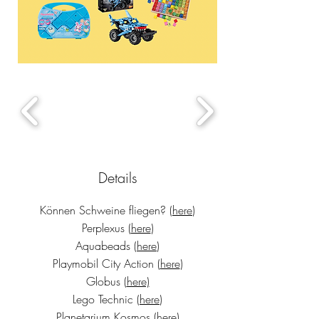
Details
Können Schweine fliegen? (
here
)
Perplexus (
here
)
Aquabeads (
here
)
Playmobil City Action (
here
)
Globus (
here)
Lego Technic (
here
)
Planetarium Kosmos (
here
)